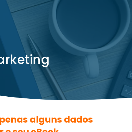
a
r
k
e
t
i
n
g
apenas alguns dados