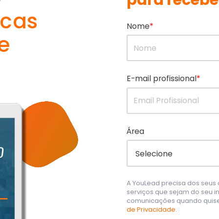
para recebe
icas
Nome
*
e
E-mail profissional
*
Área
A YouLead precisa dos seus
serviços que sejam do seu i
comunicações quando quiser
de Privacidade
.