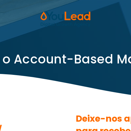
o
A
c
c
o
u
n
t
-
B
a
s
e
d
M
Deixe-nos 
d