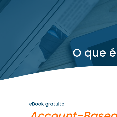
O
q
u
e
é
eBook gratuito
Account-Base