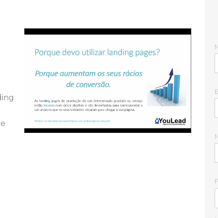
E
ding
de