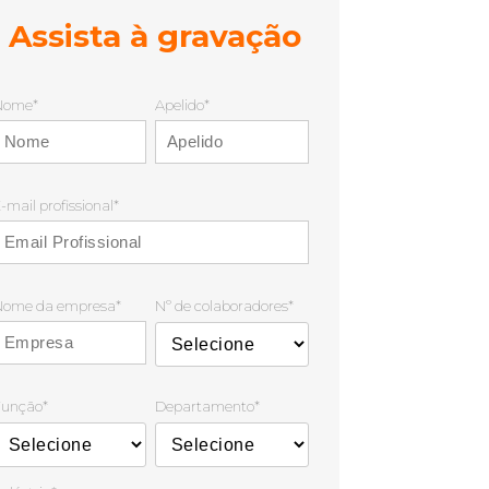
Assista à gravação
Nome
*
Apelido
*
-mail profissional
*
Nome da empresa
*
Nº de colaboradores
*
Função
*
Departamento
*