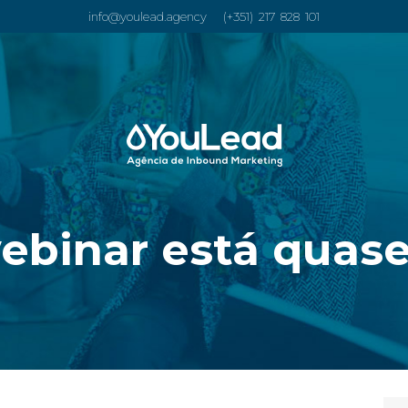
info@youlead.agency
(+351) 217 828 101
ebinar está quase